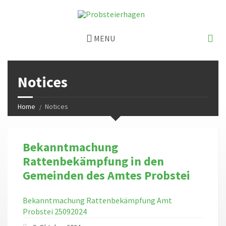
MENU
Notices
Home
Notices
Bekanntmachung
Rattenbekämpfung in den
Gemeinden des Amtes Probstei
Bekanntmachung Rattenbekämpfung Amt
Probstei 25092024