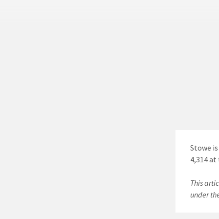
Stowe is
4,314 at 
This arti
under th