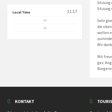
Sitzung 
Sitzung 
11:17
Local Time
Sehr ge
die oben
wollen e
zuminde
Wir dank
Mit freu
gez. An
Bürgerm
KONTAKT
TOURI