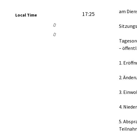
am Diens
17:25
Local Time
Sitzungs
Tagesor
– öffent
1. Eröff
2. Änder
3. Einw
4. Niede
5. Abspr
Teilnahm