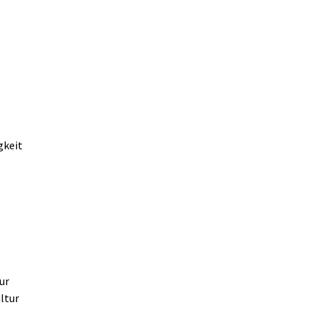
gkeit
ur
ltur