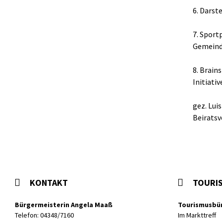
6. Darst
7. Sport
Gemeinde
8. Brain
Initiati
gez. Lui
Beiratsv
KONTAKT
TOURI
Bürgermeisterin Angela Maaß
Tourismusbü
Telefon: 04348/7160
Im Markttreff