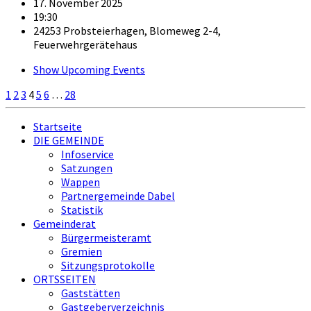
17. November 2025
19:30
24253 Probsteierhagen, Blomeweg 2-4,
Feuerwehrgerätehaus
Show Upcoming Events
Beitragsnavigation
1
2
3
4
5
6
…
28
Startseite
DIE GEMEINDE
Infoservice
Satzungen
Wappen
Partnergemeinde Dabel
Statistik
Gemeinderat
Bürgermeisteramt
Gremien
Sitzungsprotokolle
ORTSSEITEN
Gaststätten
Gastgeberverzeichnis